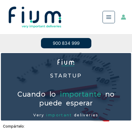
Ir
al
contenido
900 834 999
STARTUP
Cuando lo
importante
no
puede esperar
Very
important
deliveries
Compártelo: